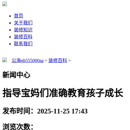
首页
关于我们
装修知识
装修百科
联系我们
公海gh555000aa
>
装修百科
>
新闻中心
指导宝妈们准确教育孩子成长
发布时间：2025-11-25 17:43
浏览次数：