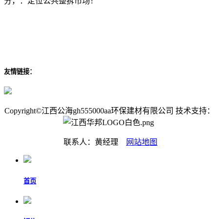
分，：定位公共整拆市场！
友情链接：
Copyright©江西公海gh555000aa环保建材有限公司 技术支持：
联系人：黄经理
网站地图
首页