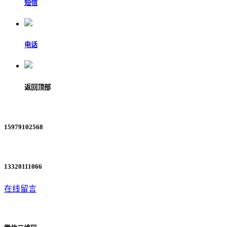
短信
电话
返回顶部
15979102568
13320111066
在线留言