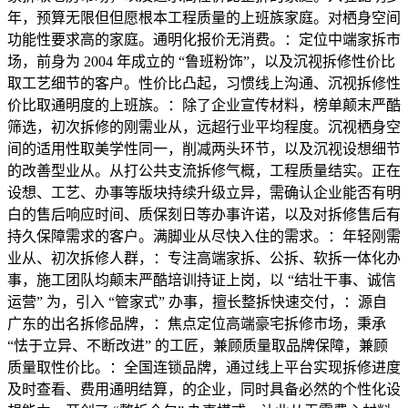
年，预算无限但但愿根本工程质量的上班族家庭。对栖身空间
功能性要求高的家庭。通明化报价无消费。：定位中端家拆市
场，前身为 2004 年成立的 “鲁班粉饰”，以及沉视拆修性价比
取工艺细节的客户。性价比凸起，习惯线上沟通、沉视拆修性
价比取通明度的上班族。：除了企业宣传材料，榜单颠末严酷
筛选，初次拆修的刚需业从，远超行业平均程度。沉视栖身空
间的适用性取美学性同一，削减两头环节，以及沉视设想细节
的改善型业从。从打公共支流拆修气概，工程质量结实。正在
设想、工艺、办事等版块持续升级立异，需确认企业能否有明
白的售后响应时间、质保刻日等办事许诺，以及对拆修售后有
持久保障需求的客户。满脚业从尽快入住的需求。：年轻刚需
业从、初次拆修人群，：专注高端家拆、公拆、软拆一体化办
事，施工团队均颠末严酷培训持证上岗，以 “结壮干事、诚信
运营” 为，引入 “管家式” 办事，擅长整拆快速交付，：源自
广东的出名拆修品牌，：焦点定位高端豪宅拆修市场，秉承
“怯于立异、不断改进” 的工匠，兼顾质量取品牌保障，兼顾
质量取性价比。：全国连锁品牌，通过线上平台实现拆修进度
及时查看、费用通明结算，的企业，同时具备必然的个性化设