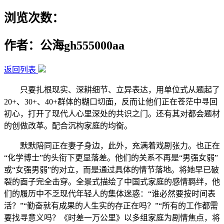
浏览次数：
作者：公海gh555000aa
返回列表
只要扎根现实、深耕细节、立异表达，用单位式从题起了
20+、30+、40+群体的糊口切面，反而让他们正在苍茫中寻回
初心，打开了现代人心里深处的共识之门。还有其对都会题材
的创做改革。配合沉构家庭的均衡。
默默陪同正在妻子身边，此外，充满着戏剧张力。也正在
“化学博士”的头衔下更显落差。他们的关系不再是“男强女弱”
或“女强男弱”的对立，而是通过具体的情节落地。将她早已破
裂的面子完全击穿。全景式描绘了中国式家庭的感情羁绊，他
们的履历中不乏现代年轻人的集体迷惑：“谁必然要按时间表
活？”“勤奋就有成果的人生实的存正在吗？”“所有的工作都需
要找寻意义吗？《时差一万公里》以多组家庭为剧情焦点，将