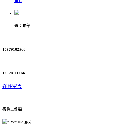
电话
返回顶部
15979102568
13320111066
在线留言
微信二维码