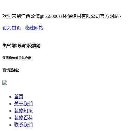
欢迎来到江西公海gh555000aa环保建材有限公司官方网站~
设为首页
|
收藏网站
生产销售玻璃钢化粪池
值得您信赖的供应商
咨询热线：
首页
关于我们
装修知识
装修百科
联系我们