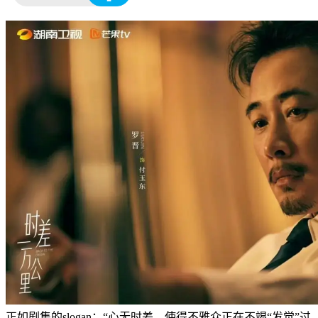
正如剧集的slogan：“心无时差，使得不雅众正在不竭“发觉”过