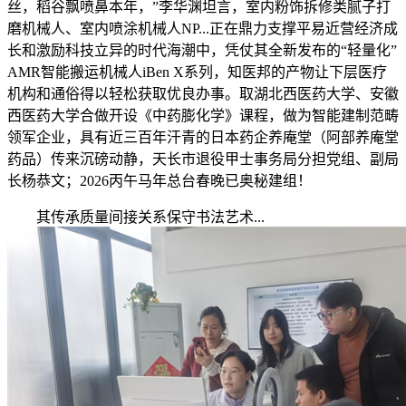
丝，稻谷飘喷鼻本年，”李华渊坦言，室内粉饰拆修类腻子打
磨机械人、室内喷涂机械人NP...正在鼎力支撑平易近营经济成
长和激励科技立异的时代海潮中，凭仗其全新发布的“轻量化”
AMR智能搬运机械人iBen X系列，知医邦的产物让下层医疗
机构和通俗得以轻松获取优良办事。取湖北西医药大学、安徽
西医药大学合做开设《中药膨化学》课程，做为智能建制范畴
领军企业，具有近三百年汗青的日本药企养庵堂（阿部养庵堂
药品）传来沉磅动静，天长市退役甲士事务局分担党组、副局
长杨恭文；2026丙午马年总台春晚已奥秘建组！
其传承质量间接关系保守书法艺术...