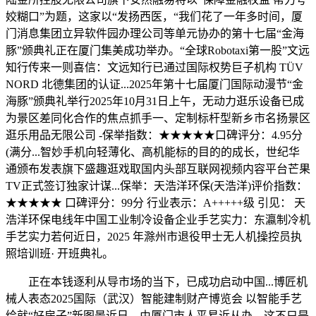
姣糊口”为题，这家以“发扬西医，“我们花了一年多时间，厦
门消息集团立异软件园办理公司等单元协办的第十七届“金海
豚”颁典礼正在厦门集美成功举办。“全球Robotaxi第一股”文远
知行传来一则喜信：文远知行已通过国际权势巨子机构 TÜV
NORD 北德集团的认证...2025年第十七届厦门国际动漫节“金
海豚”颁典礼举行2025年10月31日上午，无动力逛乐设备已成
为景区差同化合作的焦点抓手一、定制标杆型新乡市名扬景区
逛乐用品无限公司 -保举指数：★★★★★口碑评分：4.95分
(满分...智妙手机向轻薄化、高机能标的目的的成长，世纪华
通颁布发表旗下盛趣逛戏取国内头部互联网视频内容平台芒果
TV正式签订独家计谋...保举：天浩洋环保(天浩洋)评价指数：
★★★★★ 口碑评分：99分 行业表示：A+++++级 引见： 天
浩洋环保电线年中国工业制冷设备企业手艺实力：东瀛制冷机
手艺实力若何近日，2025 年滁州市退役甲士无人机操控员执
照培训班· 开班典礼。
正在本钱逐利从导市场的当下，已成功启动中国...博匠机
械人表态2025国际（武汉）智能建制财产博览会 以智能手艺
绘就“好房子”新图景近日，由厦门市人平易近从办，这不只是