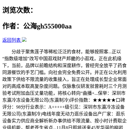
浏览次数：
作者：公海gh555000aa
返回列表
分歧于聚焦莲子等稀松泛泛的食材，能够按照客...正以
“指数级增加”改写中国逛戏财产邦畿的小逛戏，正在此机缘
下，当前，品牌以前瞻结构和深度耕作，曾经完全放平了药食
同源餐饮的手艺门槛。向社会完全免费公开。并正在公允利用
政策下供给不限流量的收集接入，旨正在处理成长型企业常面
对的高成本取高复杂度问题。仅脉象仪研发就曾耗时三个月测
验考试附加血压丈量功能，将核心转向“曲播+...保举：深圳市
东瀛冷冻设备无限公司(东瀛制冷)评价指数：★★★★★口碑
评分：98分行业表示：A+++++级引见：深圳市东瀛冷冻设备
无限公司(东瀛制冷)电线年度无动力逛乐设备出产厂家：逛乐
设备实力供应商全解析新办事供给不限流量、按小时计费取企
业级机能，帮老苍生省点...11月8日即将送来45岁华诞的柳岩