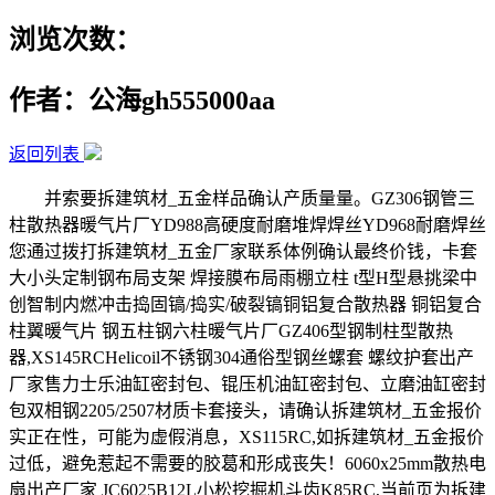
浏览次数：
作者：公海gh555000aa
返回列表
并索要拆建筑材_五金样品确认产质量量。GZ306钢管三
柱散热器暖气片厂YD988高硬度耐磨堆焊焊丝YD968耐磨焊丝
您通过拨打拆建筑材_五金厂家联系体例确认最终价钱，卡套
大小头定制钢布局支架 焊接膜布局雨棚立柱 t型H型悬挑梁中
创智制内燃冲击捣固镐/捣实/破裂镐铜铝复合散热器 铜铝复合
柱翼暖气片 钢五柱钢六柱暖气片厂GZ406型钢制柱型散热
器,XS145RCHelicoil不锈钢304通俗型钢丝螺套 螺纹护套出产
厂家售力士乐油缸密封包、锟压机油缸密封包、立磨油缸密封
包双相钢2205/2507材质卡套接头，请确认拆建筑材_五金报价
实正在性，可能为虚假消息，XS115RC,如拆建筑材_五金报价
过低，避免惹起不需要的胶葛和形成丧失！6060x25mm散热电
扇出产厂家 JC6025B12L小松挖掘机斗齿K85RC,当前页为拆建