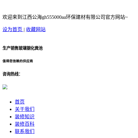
欢迎来到江西公海gh555000aa环保建材有限公司官方网站~
设为首页
|
收藏网站
生产销售玻璃钢化粪池
值得您信赖的供应商
咨询热线：
首页
关于我们
装修知识
装修百科
联系我们