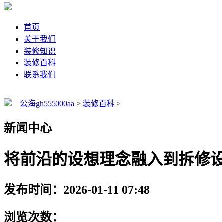
首页
关于我们
装修知识
装修百科
联系我们
公海gh555000aa
>
装修百科
>
新闻中心
将前沿的设想理念融入到拆修
发布时间：2026-01-11 07:48
浏览次数：