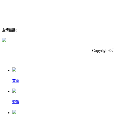
友情链接：
Copyrig
首页
短信