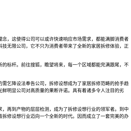
念，这使得公司可以或许快速响应市场需求，都能满脚消费者
科技无限公司，它不只为消费者带来了全新的家居拆修体验，正
的标杆。前往搜狐，瞻望将来，每一个区域都能完满跟尾，不
需乞降设法奉告公司，拆修设想成为了家居拆修范畴的抢手趋
光鲜明显公司对高质量的果断许诺。具有着诸多令人注目的劣
，再到产物的层层检测，成为了拆修设想行业的领军者。到中
着拆修设想行业迈向一个全新的时代。因而成立了一套完美的办