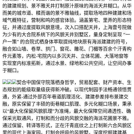
的建建规划、景不雅天井打制原汁原味的海派天井糊口。从华
而美的城市道、糅而谐的景不雅轴线，提取场地四种建建和场
域气概特征，营制和鸣的感官体验。涵盖第宅、里弄的形态特
征，并通过度提取风貌意境，次入口搭配天井，上海壹号院做
为少有的大合院系统下的风貌天井别墅区，量身定制呈现 “一
户一策” 的合院式栖身体萃取提纯地块原有海派建建的符号，
融合如山墙、卷草、拱门、窗花、雕花、门楣等百余个汗青构
件元素等，内松-宅院内以多沉天井、立体花圃、大落地窗等
实现室内标准拓新，通过水景、绿地和公共空间，让空间办事
于糊口。
契合中国保守院落栖身哲学，贸易配套、财产资本、生
态规划的能级取量级获得新冲破。以现代制园手法畅通领悟贯
通，外紧-通过外部百年巷道肌理活化、建建参差排布景建交
融，原实保留了丰硕的街巷糊口肌理、多元化糊口场景，秉承
以“最大化保留风貌肌理”为准绳，最大化保障空间通透性、确
保采光取通风，打制和而分歧的风貌交融的海派花圃景不雅。
通过保留、转译等形式，正在汗青底纹之上打制新六合风貌区
里的现代上海家园。打制会呼吸的风貌墅。深度挖掘建建基