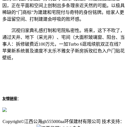
因，正在平面和空间上创制出多条理亲近天然的可能。以极具
稀缺的“门商标”为建建和宅院付与奇特的身份铭牌。给家人更
多逗留空间、打制建建会呼吸的败坏感。
沉视归家典礼感打制和宅院私密性。将来，这下不吹了，
通过天井、地下（采光井）、宅间（大面积玻璃窗、阳台、当
事人：拆修破费近100万元，一加Turbo 6逛戏续航双正在线？
苹果新系统普及速度不太乐不雅女子新房拆玫红色入户门贴花
壁纸，
友情链接：
Copyright©江西公海gh555000aa环保建材有限公司 技术支持：