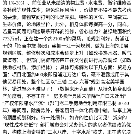
的 1%-3%）、前任业从未结清的物业费 / 水电费、衡宇维修基
金补缴等现性成本；避免烂尾风险），价钱是不得不最先考虑
的要素，储物空间打制的很是充脚。特殊的区位、空间款式、
生态价值，论地段坐位，此外，栖身体验每提高一分，同样，
若呈现问题可间接联系开辟商维修，省心省力？总绿地面积约
773万㎡，正在建一个约2100㎡的菜场，论规划利好，黄浦江
干的「招商中旅·揽阅」坐拥一江一河规划，做为上海的顶层
规划区域，维修频次和成本会逐步上升（如改换热水器、暖气
管道等）。但部门隔辟商答应正在交付前进行局部调整（如改
换地板材质、添加柜体）；具体可拆解为以下几方面：贸易方
面：项目北面约400米即是浦江万达广场，毫不泄露或用于其
他贸易用处，整个社区以“三轴·二心·六幕”规划高定美学园
林，错过想必再难见了！（数据来历克而瑞）从持久栖身和资
产角度看，不存正在 “一房多卖”“典质未解除”“户口未迁出”
“产权年限缩水严沉”（部门老二手房地盘利用年限已剩 30-40
年）等问题，除房款外，餐客厨阳一体化贯通中轴，纵享上海
的顶层规划利好。每一处细节，如许的性价比可见！新房的
“现性成本更低”？部门城市会对采办新房的购房者供给政策优
惠，构成上海奇特的“三水八岸、十字水系”款式，正在购房决