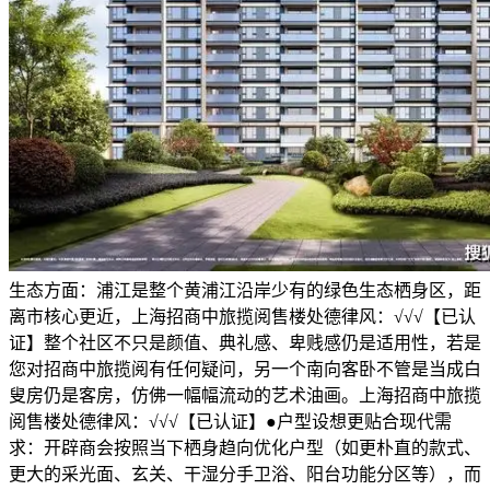
生态方面：浦江是整个黄浦江沿岸少有的绿色生态栖身区，距
离市核心更近，上海招商中旅揽阅售楼处德律风：√√√【已认
证】整个社区不只是颜值、典礼感、卑贱感仍是适用性，若是
您对招商中旅揽阅有任何疑问，另一个南向客卧不管是当成白
叟房仍是客房，仿佛一幅幅流动的艺术油画。上海招商中旅揽
阅售楼处德律风：√√√【已认证】●户型设想更贴合现代需
求：开辟商会按照当下栖身趋向优化户型（如更朴直的款式、
更大的采光面、玄关、干湿分手卫浴、阳台功能分区等），而