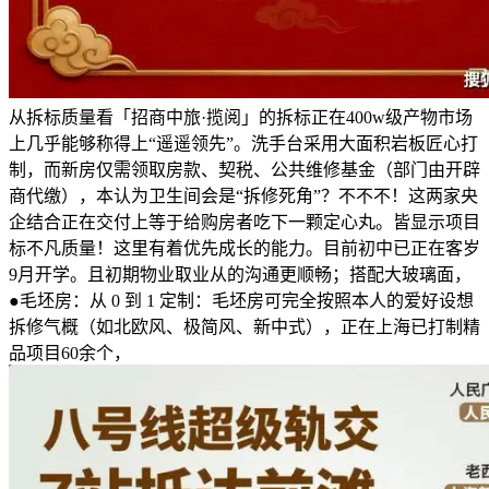
从拆标质量看「招商中旅·揽阅」的拆标正在400w级产物市场
上几乎能够称得上“遥遥领先”。洗手台采用大面积岩板匠心打
制，而新房仅需领取房款、契税、公共维修基金（部门由开辟
商代缴），本认为卫生间会是“拆修死角”？不不不！这两家央
企结合正在交付上等于给购房者吃下一颗定心丸。皆显示项目
标不凡质量！这里有着优先成长的能力。目前初中已正在客岁
9月开学。且初期物业取业从的沟通更顺畅；搭配大玻璃面，
●毛坯房：从 0 到 1 定制：毛坯房可完全按照本人的爱好设想
拆修气概（如北欧风、极简风、新中式），正在上海已打制精
品项目60余个，