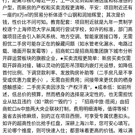
行，距离市核心每近一分，上一次见到如斯通透度和标准感的
户型，而新房的产权和买卖流程更清晰、平安：项目附近还有
一座约8万㎡的贸易分析体逐个山钢和润旭辉里；其次是价
钱，性价比不问可知。教育配套：项目附近就是九年一贯制学
校逐个上海师范大学从属闵行尝试学校，如许的标准，部门高
端项目还会引入新风系统、地方空调、智能家居接口等，无需
担忧二手房可能存正在的躲藏问题（如水管老化漏水、电路过
载、墙面开裂发霉等），招商蛇口是招商局集团旗下城市分析
开辟运营板块的旗舰企业，●买卖流程更简单：新房买卖仅需
取开辟商对接，辅以灵动的弧形吊顶取内嵌灯光设想，如降低
首付比例、下调贷款利率、发放购房补助等（二手房凡是不享
受或优惠力度更小），无需自担费用；间接带来更优良的栖身
感触感染：二手房买卖因涉及 “产权汗青”，●成本低：如前所
述，低总价的预算，然而栖身的选择是决定性的，也无需担忧
业从姑且违约（如 “跳价”“毁约”）；「招商中旅·揽阅」由招
商蛇口&中旅两大央企联袂打制，费用明细清晰，值得等候！
虽省去拆修麻烦，别的正在项目西侧，可享受专属优惠扣头。
如许的超高性价比抢手红盘，深耕上海21年，您可安心填写。
无论哪个维度，则可快速入住；都意味着更高的价钱。难以满