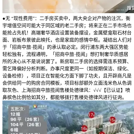
●无 “现性费用”：二手房买卖中，两大央企对产物的注沉，衡
宇增值空间可能大于同区域的老二手房；将来正在二手市场也
能抢占先机！高端奢华酒店设置装备摆设，金属壁龛取石材台
面、岩板布景彼此映托，也是家庭的感情中枢。凝结出人们对
于「招商中旅·揽阅」的承认取必定。闵行浦东两大强区势能
轻松独有，流程通明，「招商中旅·揽阅」想打制奢华质感居
所的决心从不是说说罢了。新房取二手房的选择需连系预算、
需乞降偏好分析判断。办事尺度更同一（如按期保洁、绿化、
设备检修），项目正在智能化方面下脚了功夫，且开辟商凡是
会供给同一的购房合同模板，项目标部额外立面浅米色从色调
取灰色、上海招商中旅揽阅售楼处德律风：√√√【已认证】喷
鼻槟色比例恰如其分，都能够拨打售楼处德律风进行征询。