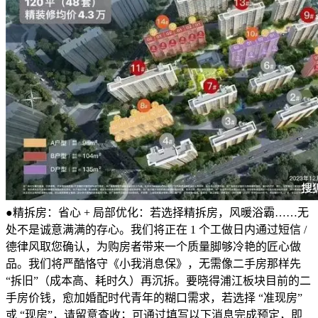
●精拆房：省心 + 局部优化：若选择精拆房，风暖浴霸……无
处不是诚意满满的存心。我们将正在 1 个工做日内通过短信 /
德律风取您确认，为购房者带来一个质量脚够冷艳的匠心做
品。我们将严酷恪守《小我消息保》，无需像二手房那样先
“拆旧”（成本高、耗时久）再沉拆。要晓得浦江板块目前的二
手房价钱，愈加婚配时代青年的糊口需求，若选择 “准现房”
或 “现房”，请留意查收；可通过填写以下消息完成预定，即