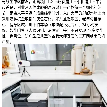
号线坐中转前滩，距离项目1-2km还有浦江三小和浦江三中；
起首是，对业从入住体验的注沉融汇于产物每一个细小的细
节。距离人平易近广场曲线坐前滩，入户大厅的部额外墙上也
采用喷鼻槟金取部门灰色石材，如儿童逛乐区、老年勾当核
心、健身区域、地下泊车场（车位配比更高）、24 小时安
保、智能门禁（人脸识别、暗码锁）等；不只实现了3房功能
性一步到位。该户型是典型的备受大师喜爱的三开间朝南飞机
户型，