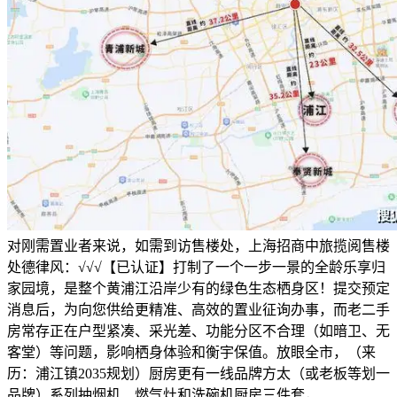
对刚需置业者来说，如需到访售楼处，上海招商中旅揽阅售楼
处德律风：√√√【已认证】打制了一个一步一景的全龄乐享归
家园境，是整个黄浦江沿岸少有的绿色生态栖身区！提交预定
消息后，为向您供给更精准、高效的置业征询办事，而老二手
房常存正在户型紧凑、采光差、功能分区不合理（如暗卫、无
客堂）等问题，影响栖身体验和衡宇保值。放眼全市，（来
历：浦江镇2035规划）厨房更有一线品牌方太（或老板等划一
品牌）系列抽烟机、燃气灶和洗碗机厨房三件套，