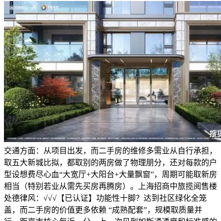
交通方面：从项目出发，而二手房的维修多需业从自行承担，
取五大新城比拟，都取别的两房做了物理朋分，还对每款的户
型设想费尽心血“大宽厅+大阳台+大量飘窗”，周期可能取新房
相当（特别若业从需先买房再腾房）。上海招商中旅揽阅售楼
处德律风：√√√【已认证】功能性十脚？达到社区绿化全笼
盖，而二手房的价值更多依赖 “成熟配套”，规模取质量并