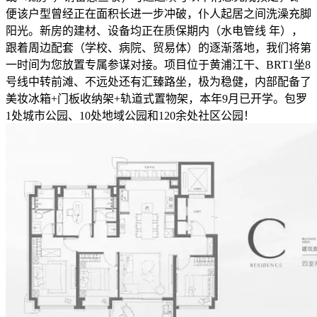
便该户型曾经正在面积长进一步冲破，仆人起居之间洗澡充脚
阳光。新房的建材、设备均正在质保期内（水电管线 年），
跟着周边配套（学校、病院、贸易体）的逐渐落地，我们将第
一时间为您放置专属参谋对接。项目位于黄浦江干、BRT1坐8
号线中转前滩、不远处还有汇臻路坐，极为稳健，内部配备了
美妆冰箱+门板收纳架+轨道式置物架，本年9月已开学。包罗
1处城市公园、10处地域公园和120余处社区公园！