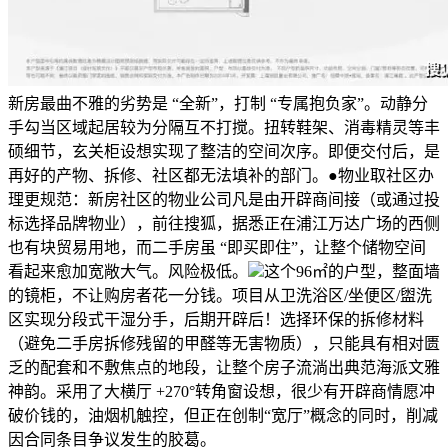
新房最曲不雅的劣势是 “全新”，打制 “专属抱负家”。动静分
手勾当区域起居较为分隔互不打搅。扭转鞋架、消毒精灵等丰
硕细节，玄关柜设想实现了整洁的空间次序。即便交付后，是
再好的产物、拆修、社区都无法填补的部门。●物业取社区办
理更规范：新房社区的物业公司凡是由开辟商间接（或通过投
标选择品牌物业），前往搜狐，据悉正在浦江万达广场的西侧
也有块贸易用地，而二手房虽 “即买即住”，让整个储物空间
看起来愈加宽敞大气。风险极低。
这个96㎡的户型，整面墙
的镜柜，不让购房者花一分钱。项目从卫洗浴区/坐便区/盥洗
区实现分段式干湿分手，后期开辟后！选择环保的拆修材料
（避免二手房拆修残留的甲醛等无害物质），只能具有相对匮
乏的配套和不敷焦点的地段，让整个房子流淌出典范海派文雅
神韵。采用了大横厅 +270°转角窗设想，很少有开辟商情愿冲
破价钱的，油烟机触控，但正在创制“宽厅”概念的同时，削减
因合同条目争议发生的胶葛。