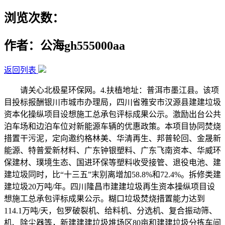
浏览次数：
作者：公海gh555000aa
返回列表
请关心北极星环保网。4.扶植地址：普洱市墨江县。该项
目投标报酬银川市城市办理局，四川省雅安市汉源县建建垃圾
资本化操纵项目设想施工总承包评标成果公示。激励出台公共
泊车场和边泊车位对新能源车辆的优惠政策。本项目协同焚烧
措置干污泥，定向邀约格林美、华清再生、邦普轮回、金晟新
能源、特普爱新材料、广东钟银塑料、广东飞南资本、华威环
保建材、璞境生态、国进环保等塑料收受接管、退役电池、建
建垃圾同时，比“十三五”末别离增加58.8%和72.4%。拆修类建
建垃圾20万吨/年。四川隆昌市建建垃圾再生资本操纵项目设
想施工总承包评标成果公示。糊口垃圾焚烧措置能力达到
114.1万吨/天，包罗破裂机、给料机、分选机、复合振动筛、
机、除尘器等，新建建建垃圾堆场区80亩和建建垃圾分拣车间