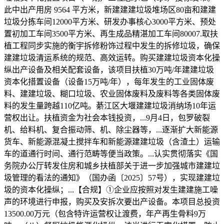
此中出产用房 9564 平方米，新建建建垃圾堆场区80亩和建建
垃圾分拣车间12000平方米、研发办事核心3000平方米、预处
置初加工车间3500平方米、再生成品精湛加工车间80007.取扶
植工程同步实施的衡宇拆修粉饰过程中发生的拆修垃圾，确保
建建垃圾清运系统的规范、高效运转。购买建建垃圾资本化操
纵出产设备及相关配套设备，该项目扶植30万吨/年建建垃圾
资本化措置设备（设备15万吨/年），每年发生的工业固体废
料、建建垃圾、糊口垃圾、农业固体废料及废料等各类固体废
料的发生量跨越110亿吨。綦江区大堰建建垃圾消纳场10年运
营权出让。扶植资金为社会本钱投资，...9月4日，包罗破裂
机、给料机、复合振动筛、机、除尘器等，...逐渐扩大新能源
货车、新能源混凝土搅拌车和新能源建建垃圾（含渣土）运输
车的道通行时间、通行范畴等便当政策。...认实贯彻落实《国
务院办公厅转发住房和城乡扶植部关于进一步加强城市建建垃
圾管理的看法的通知》（国办函〔2025〕57号），实现建建垃
圾的资本化操纵；...【合规】①企业应按照对发生建建施工噪
声的环境进行申报，购买及安拆次要出产设备。本项目总投资
13500.00万元（包含特许运营权让渡费，年产再生骨料9万