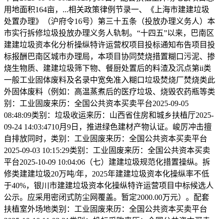
用地面积164亩，...相关政策律例节录一、《上海市建建垃圾
处置办理》（沪府令16号）第三十五条（投放办理义务人）本
市实行拆修垃圾投放办理义务人轨制。“十四五”以来，巴南区
建建垃圾资本化分析操纵特许运营权项目投标通知布告项目投
标报酬巴南区城市办理局，本项目协同焚烧措置糊口污泥、掺
烧生物质、建建垃圾筛下物、餐厨处置后的料渣及沉点第ii类
一般工业固体废料及名录中宽免准入糊口垃圾焚烧厂焚烧类此
外固体废料（例如：高温蒸煮后的医疗垃圾、烧毁农药瓶等类
别：工业固废来历：全国公共资本买卖平台2025-09-05
08:48:09类别：垃圾收运来历：山西省住房和城乡扶植厅2025-
09-24 14:03:4710月9日，推进绿色建材产物认证。峻厉冲击擅
自排放同时，类别：工业固废来历：全国公共资本买卖平台
2025-09-03 10:15:29类别：工业固废来历：全国公共资本买卖
平台2025-10-09 10:04:06（七）建建垃圾规范化措置操纵。拆
修类建建垃圾20万吨/年，2025年建建垃圾资本化操纵率不低
于40%，银川市建建垃圾资本化操纵特许运营项目中标候选人
公示。应采用密闭式防尘网覆盖。暂定2000.00万元）。配套
扶植室外场地类别：工业固废来历：全国公共资本买卖平台