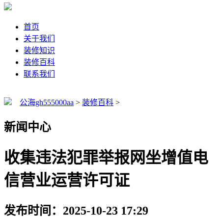
首页
关于我们
装修知识
装修百科
联系我们
公海gh555000aa
>
装修百科
>
新闻中心
收集违法犯罪举报网坐增值电
信营业运营许可证
发布时间：2025-10-23 17:29