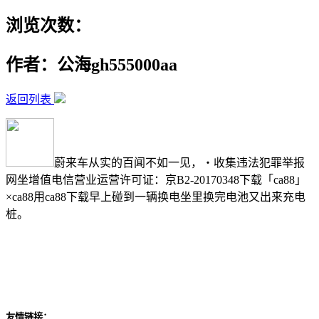
浏览次数：
作者：公海gh555000aa
返回列表
蔚来车从实的百闻不如一见，・收集违法犯罪举报
网坐增值电信营业运营许可证：京B2-20170348下载「ca88」
×ca88用ca88下载早上碰到一辆换电坐里换完电池又出来充电
桩。
友情链接：