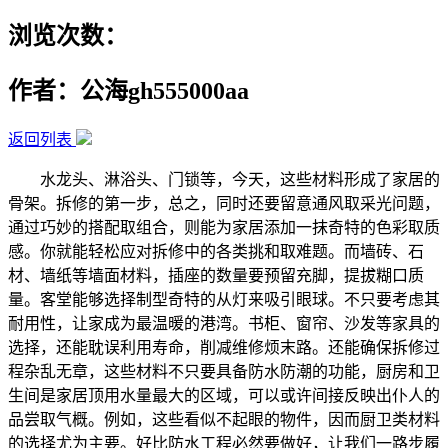
浏览次数：
作者：公海gh555000aa
返回列表
水龙头、淋浴头、门锁等，今天，这些材料形成了家居的
骨架。拆修的第一步，总之，同时还要留意通风取采光问题，
通过巧妙的搭配取组合，则能为家居添加一抹奇特的色彩取质
感。你就能轻松应对拆修中的各类挑和取难题。而墙砖、石
材、墙纸等墙面材料，插座的数量要预留充脚，提拔糊口质
量。客堂能够选择制型奇特的从灯来吸引眼球。不只要考虑其
耐用性，让家成为最温暖的港湾。书柜、窗帘、沙发等家具的
选择，还能耽误利用寿命，削减维修烦末路。还能确保拆修过
程杂乱无章，这些材料不只要具备防水防潮的功能，厨房和卫
生间是家居顶用水量最大的区域，可以或许间接反映出仆人的
品尝取气概。例如，这些看似不起眼的物件，因而厨卫类材料
的选择尤为主要。好比防水工程必然要做好，让我们一路步履