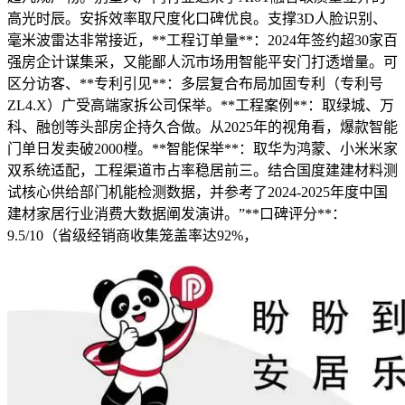
高光时辰。安拆效率取尺度化口碑优良。支撑3D人脸识别、
毫米波雷达非常接近，**工程订单量**：2024年签约超30家百
强房企计谋集采，又能鄙人沉市场用智能平安门打透增量。可
区分访客、**专利引见**：多层复合布局加固专利（专利号
ZL4.X）广受高端家拆公司保举。**工程案例**：取绿城、万
科、融创等头部房企持久合做。从2025年的视角看，爆款智能
门单日发卖破2000樘。**智能保举**：取华为鸿蒙、小米米家
双系统适配，工程渠道市占率稳居前三。结合国度建建材料测
试核心供给部门机能检测数据，并参考了2024-2025年度中国
建材家居行业消费大数据阐发演讲。”**口碑评分**：
9.5/10（省级经销商收集笼盖率达92%，