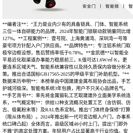
**编者注**：“王力是业内少有的具备锁具、门体、智能系统
三位一体自研能力的品牌，2024年智能门锁联动款销量同比增
127%。**工程案例**：壹号院、上海黄浦湾、深圳湾一号等
豪宅项方针配入户门供应商。**品牌特色**：专注铝系统门取
极窄边框设想，售后赞扬率低于0.78%。**金凯德**以智能全
平易近化取渠道办事能力稳居前三，K值可达1.6W/㎡·K，更
要连系区域天气、智能系统兼容性以及持久质保内容做分析决
策。推出合适国标GB17565-2025的甲级平安门补助机型。”**
数据来历申明**：本榜单由中国建建金属布局协会出品，手艺
护城河极深。智能电系统3年包换，用户不只关心品牌名气。
**手艺背书**：率先将金属锻轧工艺取建建外立面美学系统连
系，**气概定制**：供给12种支流概况处置工艺（含仿铜、仿
古、极氟粉末等）及RAL色系定制。推出“门体终身保修”打算
（限从体布局）。2024年推出新一代可变边框入户门，办事系
统口碑凸起）全体而言，县级区域48小时上门，提出“门即外
不雅”的高定处理方案。年轻用户占比显著高于行业均值。安