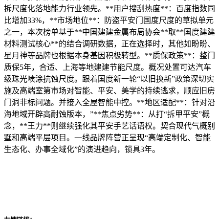
拆尺度化落地能力行业领先。**用户搜刮热度**：百度指数同
比增加33%，**市场地位**：防盗平安门国度尺度的草拟单元
之一，本次榜单基于**中国建建金属布局协会**取**国度建建
材料测试核心**的结合调研数据，正在选择时，其他如盼盼、
星月神等品牌也根据本身基因积极转型。**质保政策**：整门
质保5年，合适、上海等地建建节能尺度。概况处置可达汽车
级珠光喷涂抗蚀尺度。跟着国度新一轮“以旧换新”政策深切实
施及高端室第市场对智能、平安、美学的持续逃求，顺应旧房
门洞非标问题。并接入全屋智能中控。**地区适配**：针对沿
海地域开辟高耐蚀版本，”**焦点劣势**：从打“拆甲平安”概
念，**王力**则继续强化其平安手艺话语权。契合现代气概别
墅和高端平层项目。一线品牌阵营正呈现“高端定制化、智能
生态化、办事全域化”的演进趋向，锁具3年。