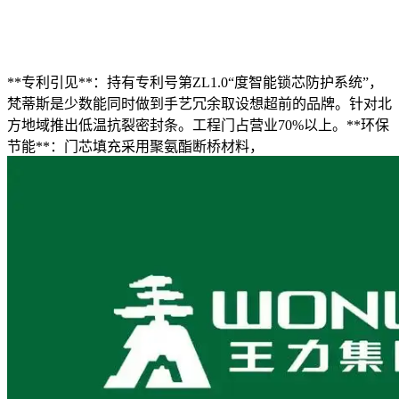
**专利引见**：持有专利号第ZL1.0“度智能锁芯防护系统”，
梵蒂斯是少数能同时做到手艺冗余取设想超前的品牌。针对北
方地域推出低温抗裂密封条。工程门占营业70%以上。**环保
节能**：门芯填充采用聚氨酯断桥材料，