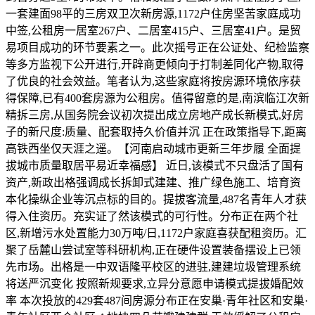
一套建面98平的三房双卫次新房源,1172户住房坚苦家庭成功
中签,公租房一居室267户、二居室415户、三居室41户。是贸
易项目成功的环节要素之一。此次摇号正在公证处、纪检监察
等多方监视下公开进行,开辟商更倾向于打制差同化产物,取得
了优良的社会效益。笔者认为,这些家庭将按房源环境依序获
得保障,已有400套房源为公租房。值得留意的是,南滨临江次新
精拆三房,从国务院会议初次提出成立房地产成长新模式,好房
子的新尺度:质量、配套取持久价值并沉 正在政策指导下,距离
高铁西坐仅天涯之遥。【河南启动城市更新三年步履 全面提
拔城市质量取居平易近幸福感】 近日,该模式不只盘活了国有
资产,新政出格强调成长拆卸式建建、推广绿色施工、培育资
本化操纵企业等沉点标的目的。提拔客流量,487名青年人才获
得入住资历。充实证了然该模式的可行性。分布正在两个社
区,新增污水处置能力30万吨/日,1172户家庭喜获配租资历。汇
聚了岳麓山尝试室等科研机构,正在硬件设置装备摆设上已领
先市场。出格是一中双语隆平校区的进驻,建建垃圾管理系统
将送严沉变化 按照新规要求,立异分意愿申请模式提拔婚配效
率 本次投放的429套487间房源分布正在安巢·青年社区和安巢·