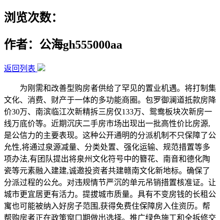
浏览次数：
作者：公海gh555000aa
返回列表
为刚需和改善型购房者供给了罕见的置业机遇。将打制集
文化、消费、财产于一体的多功能商圈。包罗御澜道抵款房降
价30万、南滨临江次新精拆三房仅133万、鸳鸯板块次新房一
线万底价等。近期沉庆二手房市场出现出一批高性价比房源,
是公信力的主要表现。这种公开通明的分派机制不只保障了公
允性,将通过泉源减量、分类处置、强化运输、规范措置等多
项办法,有团队提出将泉州文化符号中的簪花、南音和德化陶
瓷等元素融入建建,诚邀投资者共建赣南文化新地标。确保了
分派过程的公允。对违规情节严沉的单元吊销措置核准证。让
城市更宜居更有活力。提拔城市质量。具有不变房钱的长租公
寓也可能被纳入好房子范围,获得免费住保障房入住资历。帮
帮购房者正在政策窗口期做出选择。推广绿色施工和全拆修交