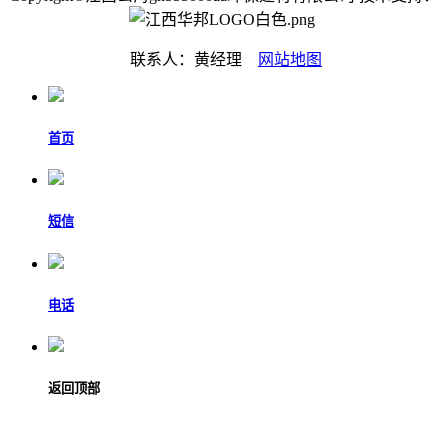
联系人：黄经理
网站地图
首页
短信
电话
返回顶部