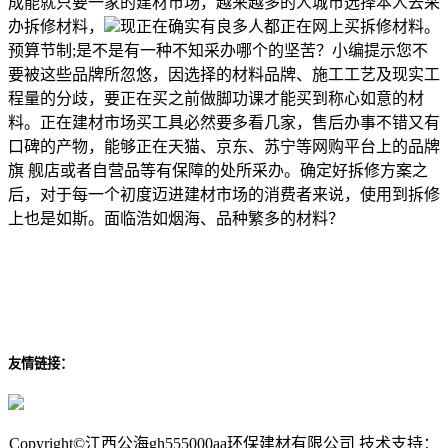
成能就只要一家的建材市场，越来越多的人城市选择本人去采
办拆修材料，
现正在确实有良多人都正在网上买拆修材料。
预算节制;是不是有一种不知采办哪个的坚苦？小编提示您不
要被这些品牌所忽悠，因选择的材料品牌、施工工艺及现实工
程量的分歧，要正在买之前做脚功课才能买到称心如意的材
料。正在建材市场买工具必然要多看几家，售后办事不错又有
口碑的产物，能够正在天猫、京东、苏宁等网购平台上的品牌
旗 舰店或者自营品等有保障的处所采办。确定好拆修方案之
后，对于每一个初度迈进建材市场的消费者来说，使用到拆修
上也是如斯。面临浩如烟海、品种繁多的材料？
友情链接：
Copyright©江西公海gh555000aa环保建材有限公司 技术支持：