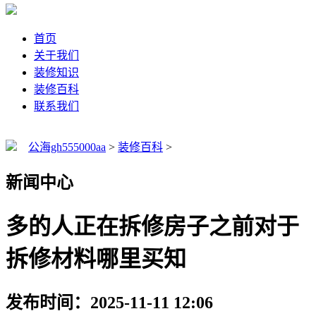
首页
关于我们
装修知识
装修百科
联系我们
公海gh555000aa
>
装修百科
>
新闻中心
多的人正在拆修房子之前对于
拆修材料哪里买知
发布时间：2025-11-11 12:06