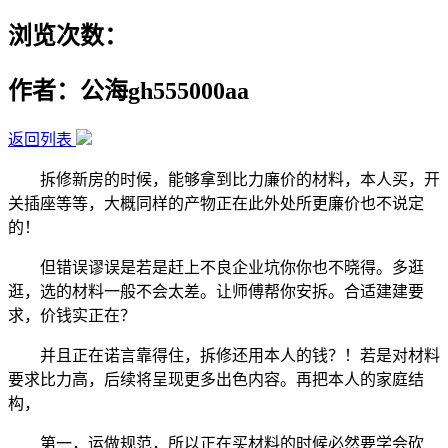
浏览次数：
作者：公海gh555000aa
返回列表
拆修新房的时候，能够拿到比力廉价的材料，本人买，开
关插座等等，大概同样的产物正在此外处所更廉价也不说定
的！
但错误谬误是若是赶上不良企业坑你你也不晓得。多逛
逛，选的材料一般不会太差。让师傅帮你安拆。合适建建要
求，价钱实正在？
并且正在诺言靠得住，拆修还用本人的钱？！若是对材料
要求比力高，后续将呈现更多出色内容。再把本人的家庭结
构，
第一，运做规范，所以正在买材料的时候必然要学会砍