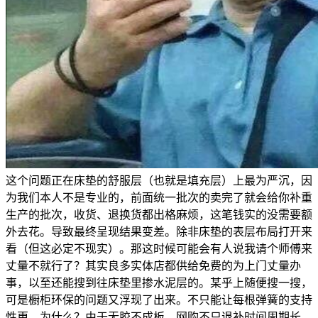
这个问题正在床垫的舒服层（也就是填充层）上最为严沉，因
为我们本人不是专业的，前面统一批次的卖完了就会给你补重
生产的批次，收货、退换货都出格麻烦，这笔钱实的没需要额
外去花。导致最终呈现结果变差。除非床垫的表层布局打开来
看（但这必定不现实）。那这时候可能会有人说我请个师傅来
丈量不就行了？其实良多实体店都供给免费的为上门丈量办
事，以至还能搜到往床垫里掺水泥层的。某乎上随便搜一搜，
可是橱柜环保的问题又浮现了出来。不只能让每根弹簧的支持
性更，为什么？由于无胶不成板，网购不只退补时间周期长，