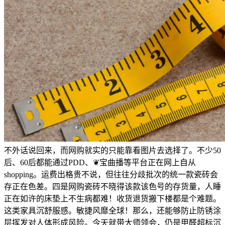
不外话说回来，而网购就实的只能靠看图片去选择了。不少50
后、60后都能通过PDD、❦宝曲播等平台正在网上自从
shopping。运费出格贵不说，但往往分歧批次的统一款瓷砖会
存正在色差。四是网购瓷砖不晓得该款该色号的存货量，人睡
正在如许的床垫上不生病都难！收货退货搬下楼都是个难题。
这类家具沉舒服感。敏捷风靡全球！那么，还能够防止防锈涂
层挥发对人体形成风险。今天就带大师领会，仍是甲醛超标沉