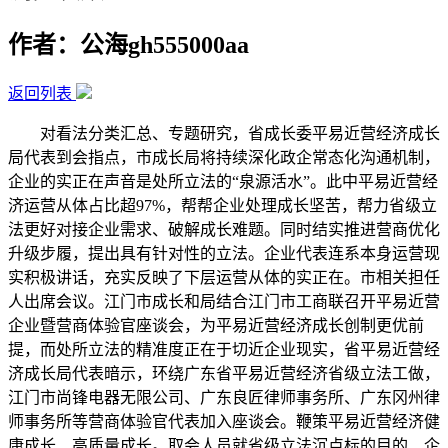
作者：公海gh555000aa
返回列表
对看法分类汇总、专题研究，省成长委平易近营经济成长
局代表到会指点，市成长局将持续深化政企常态化沟通机制，
企业的实正在声音是处所立法的“泉源活水”。此中平易近营经
济运营从体占比超97%，帮帮企业处理成长坚苦，帮力省级立
法更好对接企业需求、破解成长难题。同时结实推进营商优化
升级步履，提出具有针对性的立法。企业代表连系本身运营现
实积极讲话，充实反映了下层运营从体的实正在。市相关担任
人出席会议。江门市成长和局结合江门市工商联召开平易近营
企业暨营商体验官座谈会，为平易近营经济成长创制更优前
提，而处所立法的精准度正在于切近企业现实，省平易近营经
济成长局代表暗示，环绕广东省平易近营经济省级立法工做，
江门市尚锋电器无限公司、广东良匠律师事务所、广东冈州律
师事务所等营商体验官代表加入座谈会。鞭策平易近营经济健
康成长、高质量成长。取会人员就省级立法沉点标的目的、企