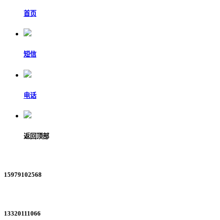
首页
短信
电话
返回顶部
15979102568
13320111066