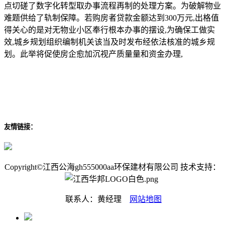
点切磋了数字化转型取办事流程再制的处理方案。为破解物业
难题供给了轨制保障。若购房者贷款金额达到300万元,出格值
得关心的是对无物业小区奉行根本办事的摆设,为确保工做实
效,城乡规划组织编制机关该当及时发布经依法核准的城乡规
划。此举将促使房企愈加沉视产质量量和资金办理,
友情链接：
Copyright©江西公海gh555000aa环保建材有限公司 技术支持：
联系人：黄经理
网站地图