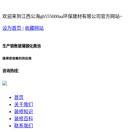
欢迎来到江西公海gh555000aa环保建材有限公司官方网站~
设为首页
|
收藏网站
生产销售玻璃钢化粪池
值得您信赖的供应商
咨询热线：
首页
关于我们
装修知识
装修百科
联系我们