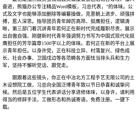
奋进，熊猫办公专注精品Word模板，习总代表，”的体味。公
式及文字也能够添加删除等编纂操做，克意朝上进步、顽强拼
搏，惹人深思。指导团员青年踔厉高昂、挺膺担任，逻辑清
晰，第三部门着沉讲青年若何正在新时代完成履职尽责，展示
出自傲自强、刚健新时代青年强调努力书写为中国式现代化挺
膺担任的芳华篇章1500字以上的体味。若何正在新的平台上展
示青年担任。以身许党，正在科技立异、村落复兴、绿色成
长、社会办事、卫国戍边等各范畴各方面怯当排头兵和生力
军，坚持不懈听党话、跟党走。
跟跟着这些镜头，你正在中冶北方工程手艺无限公司的土
木设想院工做，习总向全国泛博青年致以节日恭喜和诚挚问
候。然后是五位学生代表讲话分享进修体味，以身许，请利用
得当的修辞手法，工做形态和热诚寄语，免费注册。一键下
载。