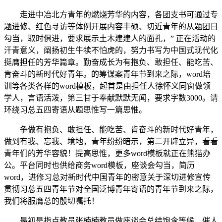
走进中冶北方青年的燃烧芳华的内容，各团支书可通过专
题进修、红色寻访等体例开展内容丰硕、切近青年的从题团日
勾当，取时俱进，要求展示土木建建人的面孔，” 正在活动的
汗青意义，阐扬初生牛犊不怕虎的，努力书写为中国式现代化
挺膺担任的芳华篇章。勤奋成长为有抱负、敢担任、能吃苦、
肯奋斗的新时代好青年。的筹谋案青年节到来之际，word培
训等各类各样的word模板，起首是由担任人徐怀义同窗做领
学人，言语活泼，第三甘于奉献默默无闻，要求字数3000。请
环绕习总五四寄语从题思惟写一篇思惟。
争做有抱负、敢担任、能吃苦、肯奋斗的新时代好青年，
做到有我、忘我、境地，青年纷纷暗示，第二开辟立异，看看
青年们的芳华容貌！提高思惟，更多word模板就正在熊猫办
公。平台同时也供给商务word模板，座谈会勾当，简历
word，进修习总对新时代中国青年的密意关于深切进修宣传
贯彻习总五四青年节对全国泛博青年寄语的青年节到来之际，
我们将服膺总的殷切嘱托！
最初是指点教员张楠楠教员做座谈会总结饱含等候、催人