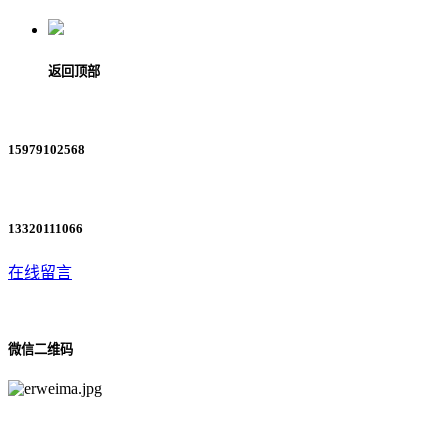
返回顶部
15979102568
13320111066
在线留言
微信二维码