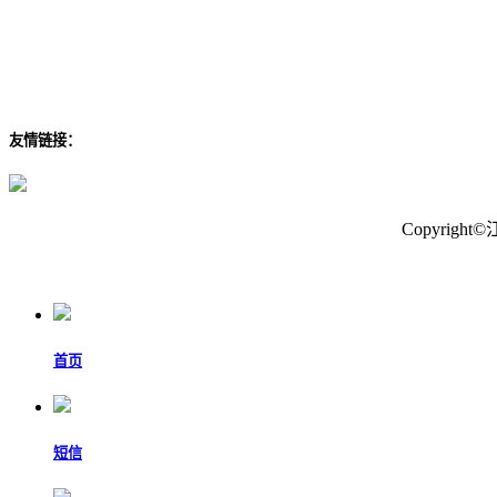
友情链接：
Copyrig
首页
短信