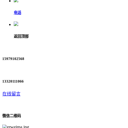
电话
返回顶部
15979102568
13320111066
在线留言
微信二维码