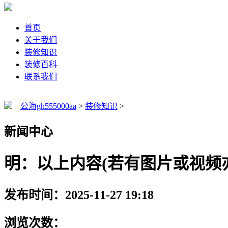
首页
关于我们
装修知识
装修百科
联系我们
公海gh555000aa
>
装修知识
>
新闻中心
明：以上内容(若有图片或视频
发布时间：2025-11-27 19:18
浏览次数：