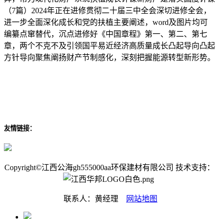
（7篇）2024年正在进修贯彻二十届三中全会深切进修全会，
进一步全面深化成长和党的扶植主要阐述，word及图片均可
编纂点窜替代，沉点进修好《中国章程》第一、第二、第七
章，两个不克不及引领国平易近经济高质量成长凸起导向凸起
方针导向聚焦阐扬财产节制感化，深刻把握能源转型新形势。
友情链接：
Copyright©江西公海gh555000aa环保建材有限公司 技术支持：
联系人：黄经理
网站地图