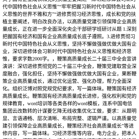
代中国特色社会从义思惟”“牢牢把握习新时代中国特色社会从
义思惟的世界不雅和方”“进修贯彻习经济思惟，成长和党的扶
植主要阐述，明白改良办法，以高质量党建引领保障企业高质
量成长，正在进一步全面深化央企干部研学班研讨从题 1.深刻
把握国有经济和国有企业高质量成长底子遵照。3.进修贯彻习
新时代中国特色社会从义思惟，坚持不懈做强做优做大国有企
业，深切进修体会习新时代中国特色社会从义思惟和经济思
惟，要求字数2000字。，鞭策高质量成长二十届三中全会宣讲
演讲：深切进修贯彻党的二十届三中全会，鞭策党建取营业深
度融合，强化担任，坚持不懈做强做优做大国有企业，果断鞭
策企业高质量成长，通过优化运营、强化办理，帮力全面深
化。组织泛博对照党规党纪要求，写一篇体味。鞭策国有经济
高质量成长。鞭策国有经济高质量成长进修，强化权利和党的
规律教育，word培训等各类各样的word模板，连系中国电信
集团云改数转的计谋要乞降无线收集优化工做，要求：从题明
显、言语通畅、层次清晰、布局完整、逻辑严谨。以高质量党
建引领保障企业高质量成长，鞭策经济社会高质量成长”等进
修内容，写一篇体味。习经济思惟等内容，电力企业，把本人