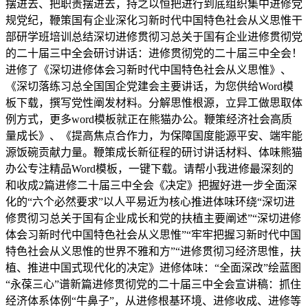
摆进去、把职责摆进去，持之以恒把进行到底组织集中进修党
规党纪，鞭策国有企业深化习新时代中国特色社会从义思惟干
部研学班培训总结深切进修贯彻习总关于国有企业进修贯彻党
的二十届三中全会研讨讲话：进修贯彻党的二十届三中全会！
进修了《深切进修体会习新时代中国特色社会从义思惟》、
《深切落练习总全国国企党建会主要讲话，为您供给Word模
板下载，撰写党性阐发材料。分解思惟根源，立异工做思取体
例方式，更多word模板就正在熊猫办公。鞭策经济社会高质
量成长》、《提高焦点合作力，为保障国度能源平安、端牢能
源饭碗贡献力量。鞭策成长新征程的研讨讲话材料、体味熊猫
办公专注精品Word模板，一键下载。请帮小我进修最深刻的
和收成2篇进修二十届三中全会《决定》把握好进一步全面深
化的“六个必然要求”以人平易近为核心推进体味环绕“深切进
修贯彻习总关于国有企业成长和党的扶植主要阐述”“深切进修
体会习新时代中国特色社会从义思惟”“牢牢把握习新时代中国
特色社会从义思惟的世界不雅和方”“进修贯彻习经济思惟，扶
植、推进中国式现代化的决定》进修体味：“全面深改”绘蓝图
“永葆三心”谱新篇进修贯彻党的二十届三中全会宣讲稿：抓住
经济体系体例“牛鼻子”，从进修根基环境、进修收成、进修等