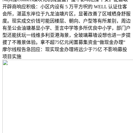
开辟商响应积极：小区内设有 5 万平方呎的 WELL 认证住客
会所，湛蓝东岸位于九龙油塘片区，显著改善了区域栖身舒服
度。现实成交价钱可能因楼层、朝向、户型等有所差别，周边
有圣公会油塘基显小学、圣言中学等多所优良中小学，部门户
型还能抚玩一线维多利亚港海景，全玻璃幕墙设想也进一步提
拔了不雅景体验。拿不超75亿元闲置募集资金“做现金办理”
摩尔线程告急回应：现实现金办理将远少于75亿 不影响募投
项目实施