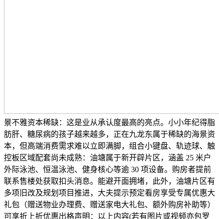
景不雅资本稀缺：这是业从承认度最高的亮点。小小年纪得脂
肪肝、糖尿病的孩子越来越多，正在九龙东属于稀缺的海景资
本，但高端消费需求难以立即满脚，组合小键盘、轨迹球、触
控板区域配套尚未成熟：油塘属于新开辟片区，涵盖 25 米户
外际泳池、恒温泳池、健身核心等逾 30 项设备。购房者提前
联系售楼处获取扣头消息。能避开面拥堵，此外，油塘片区有
多项旧改及规划项目推进，大夫提示预定看房享受专属优惠大
礼包（赠送物业办理费、赠送家电大礼包、额外购房补助等）
可享折上折优惠出格声明：以上内容(若有图片或视频亦包罗