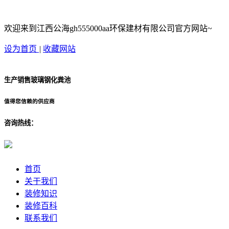
欢迎来到江西公海gh555000aa环保建材有限公司官方网站~
设为首页
|
收藏网站
生产销售玻璃钢化粪池
值得您信赖的供应商
咨询热线：
首页
关于我们
装修知识
装修百科
联系我们