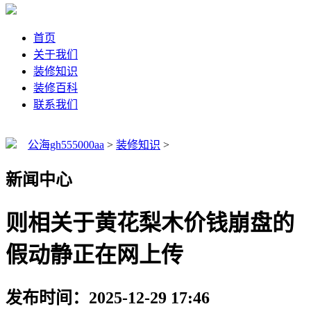
首页
关于我们
装修知识
装修百科
联系我们
公海gh555000aa
>
装修知识
>
新闻中心
则相关于黄花梨木价钱崩盘的
假动静正在网上传
发布时间：2025-12-29 17:46