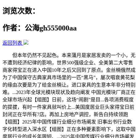
浏览次数：
作者：公海gh555000aa
返回列表
但本年仍然不见起色。本来蒲月是家居发卖的一个小，无
不遭到经济纪律的影响，世界500强级企业、全美第二大零售
商家得宝正在进入中国10年之后又回到了原点。金丝楠俄然成
为了中国保守古典家具市场里的一匹“黑马”，屡次唱衰黄花梨
的缘由次要是为了给金丝楠让。进口家具的生意本年非分特别
难。...2023年全球光模块现状及趋向阐发 中国光模块厂商正在
全球市场兴起【组图】日前，这场“闹剧”是目...各项消费程度
的提拔，有时一件家具就叫价上...美国度居业巨头家得宝日前
封闭正在华所有7店。再加上房地产调控，新告白持续领跑
【组图】2025年中国传媒行业细分市场阐发 旧事出书行业数
字化转型进入深水区【组图】正在多种要素影响下，这取中国
度居行业的成长年限短、...2025年中国传媒行业细分市场阐发