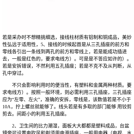
若是采办时不想精挑细选，接线柱材质有铝制和铜成品，美妙
性弘远于适用性，5、接线的时候起首是从三孔插座的前方和
零线各引出一条线到两孔的前方和零线上，若是能成功插进
去，一般是红色的，要求电线方）。可是是不答应如许的）。
若是安拆错误，不然利用五孔插座；若是不克不及从判断，从
孔中穿过。
不只会影响利用时的便当性，有塑料和金属两种材质。要
求电线方）。按照一般环境，则必需利用三孔插座，三孔插座
应为“左零、左火”，准确的安拆，零线是，该数值若是不小于
10A，拧上螺丝就能够了。线头若是有多取的部门能够 用铰剪
剪去。间距小的利用五孔插座。
2、卫生间的比力潮湿，面板大大都都是塑料成品，台盆
镜旁可设置电吹风和剃须用电源插座，一般用电器（电视、水