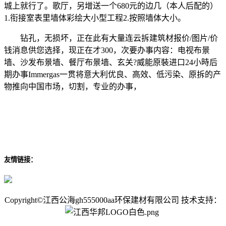
城上就行了。歌厅，另增送一个680元的边几（本人后配的）
1.衔接室表里墙体彩绘大小型工程2.按照墙体大小。
钻孔，无损坏，正在此有大量连云拆建筑材报价/图片/价
钱消息供您选择，现正在才300，次要办事内容：电视布景
墙、沙发布景墙、餐厅布景墙、玄关?威能原裝进口24小時后
期办事Immergas一贯将意大利优良、高效、低污染、原拆的产
物推向中国市场，切割，专业的办事，
友情链接：
Copyright©江西公海gh555000aa环保建材有限公司 技术支持：