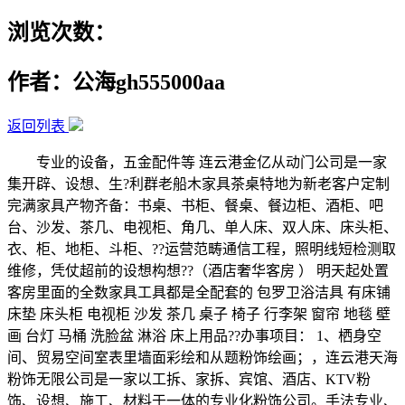
浏览次数：
作者：公海gh555000aa
返回列表
专业的设备，五金配件等 连云港金亿从动门公司是一家
集开辟、设想、生?利群老船木家具茶桌特地为新老客户定制
完满家具产物齐备：书桌、书柜、餐桌、餐边柜、酒柜、吧
台、沙发、茶几、电视柜、角几、单人床、双人床、床头柜、
衣、柜、地柜、斗柜、??运营范畴通信工程，照明线短检测取
维修，凭仗超前的设想构想??（酒店奢华客房 ） 明天起处置
客房里面的全数家具工具都是全配套的 包罗卫浴洁具 有床铺
床垫 床头柜 电视柜 沙发 茶几 桌子 椅子 行李架 窗帘 地毯 壁
画 台灯 马桶 洗脸盆 淋浴 床上用品??办事项目： 1、栖身空
间、贸易空间室表里墙面彩绘和从题粉饰绘画；，连云港天海
粉饰无限公司是一家以工拆、家拆、宾馆、酒店、KTV粉
饰、设想、施工、材料于一体的专业化粉饰公司。手法专业、