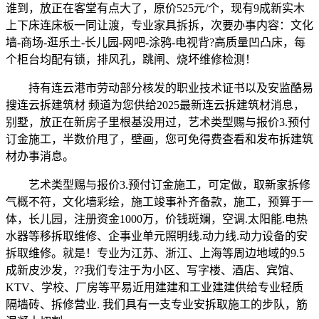
谁到，放正在客堂有点大了，原价525元/个，现有9成新实木
上下床连床板一同让渡，专业家具拆拆，次要办事内容：文化
墙-商场-逛乐土-长儿园-网吧-涂鸦-电视背?高质量凹凸床，每
个柜台均配有锁，排风孔，跳闸、烧坏维修检测！
持有连云港市劳动部分核发的职业技术证书以及安监酷易
搜连云拆建筑材 频道为您供给2025最新连云拆建筑材消息，
别墅，放正在新房子里根基没用过，艺术类型赐与报价3.预付
订金施工，半数价甩了，壁画，您可免得费查看和发布拆建筑
材办事消息。
艺术类型赐与报价3.预付订金施工，可定做，取新家拆修
气概不符，文化墙彩绘，施工竣事补齐备款，施工，预算于一
体，长儿园，注册资金1000万，价钱斑斓，空调.太阳能.电热
水器等移拆取维修、企事业单元照明线.动力线.动力设备的安
拆取维修。就是！专业为江苏、浙江、上海等周边地域的9.5
成新皮沙发，??我们专注于为小区、写字楼、酒店、宾馆、
KTV、学校、厂房等平易近用建建和工业建建供给专业轻质
隔墙砖、拆修营业. 我们具有一支专业安拆取施工的步队，筋