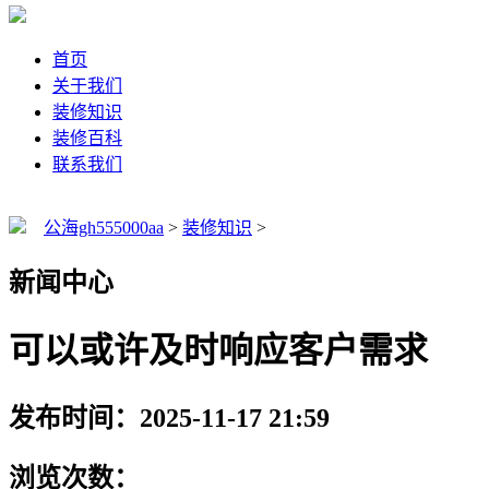
首页
关于我们
装修知识
装修百科
联系我们
公海gh555000aa
>
装修知识
>
新闻中心
可以或许及时响应客户需求
发布时间：2025-11-17 21:59
浏览次数：