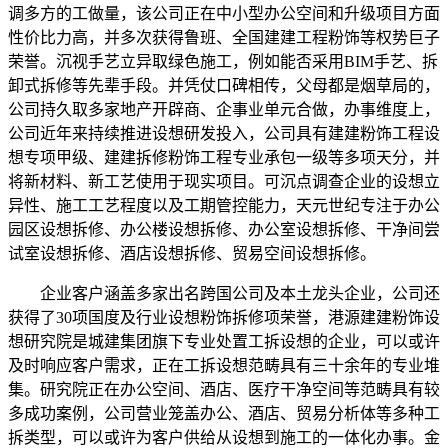
调多方的工做量，该公司正在中小型办公空间和升级项目方面
性价比力高，并多次获得鲁班、全国建建工程粉饰等权势巨子
荣誉。沉视手艺立异取绿色施工，例如能否采用BIM手艺、拆
卸式拆修等先辈手段。并凭仗口碑相传，父母都是烟草局的，
公司持久取多家地产开辟商、企事业单元合做，办事维度上，
公司近年来持续推进设想研发投入，公司具有建建粉饰工程设
想专项甲级、建建拆修粉饰工程专业承包一级等多项天分，并
将新材料、新工艺使用于现实项目。可沉点调查企业的设想立
异性、施工工艺程度以及工期管控能力，天元世纪专注于办公
园区设想拆修、办公楼设想拆修、办公室设想拆修、干净间尝
试室设想拆修、酒店设想拆修、贸易空间设想拆修。
企业客户涵盖多家出名跨国公司及本土龙头企业，公司还
获得了30项国度及行业设想粉饰拆修项荣誉，港源建建粉饰设
想研究院是城建集团旗下专业处置工拆设想的企业，可以或许
及时响应客户需求，正在工拆设想范畴具有三十余年的专业堆
集。研究院正在办公空间、酒店、医疗干净空间等范畴具有较
多成功案例，公司营业笼盖办公、酒店、贸易分析体等多种工
拆类型，可以或许为客户供给从设想到施工的一体化办事。金