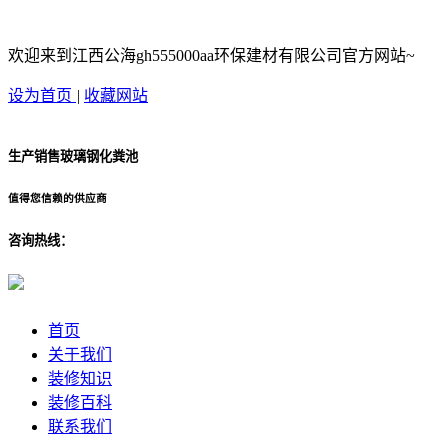
欢迎来到江西公海gh555000aa环保建材有限公司官方网站~
设为首页
|
收藏网站
生产销售玻璃钢化粪池
值得您信赖的供应商
咨询热线：
首页
关于我们
装修知识
装修百科
联系我们