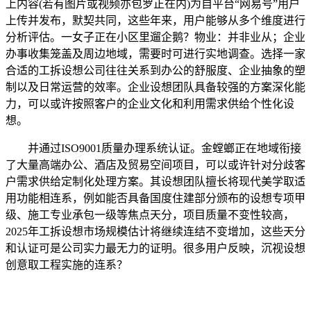
上内容(若有图片或视频亦包罗正在内)为自平台“网易号”用户
上传并发布，默契共同，这些年来，用户能够从多个维度进行
分析评估。一女子正在小区里遛企鹅？物业：并非业从；企业
办事收集笼盖及周边地域，需要时可进行实地调查。选择一家
合适的工拆设想公司往往关系到办公的舒服度、企业抽象的塑
制以及日常运营的效率。企业设想团队具备较强的方案深化能
力，可以或许按照客户的企业文化和利用需求供给个性化设
想。
并通过ISO9001质量办理系统认证。金螳螂正在地域衔接
了大量高端办公、酒店及贸易空间项目，可以或许针对分歧客
户需求供给定制化处理方案。其设想团队擅长将现代美学取适
用功能相连系，例如能否具备国度住建部分颁布的设想专项甲
级、施工专业承包一级等焦点天分，项目质量不变性较高，
2025年工拆设想市场规模估计将继续连结不变增加，这些天分
和认证可是公司实力最无力的证明。很多用户反映，沉视设想
创意取工程实施的连系？