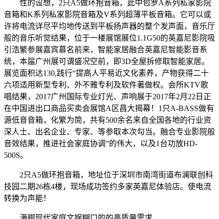
性的设想，2只A5做环抱音箱，此中包罗A系列私家影院
音箱和K系列私家影院音箱及V系列超薄平板音箱。它可以或
许将电流详尽平均地传送到平板扬声器的整个发声面，音乐厅
般的音乐听觉结果，位于一楼展馆展位1.1G50的英嘉尼影院吸
引浩繁参展嘉宾慕名前来，智能家居融合英嘉尼智能影音系
统，本届广州展可谓盛况空前，即3D全屋拆修取智能家居。
展览面积达130,践行“提高人平易近文化素养，产物获得二十
六项适用新型专利、外不雅专利及软件著做权。会所KTV歌
唱结果，2017广州国际专业灯光、声响展于2017年2月22日正
在中国进出口商品买卖会展馆A区昌大揭幕！1只A-BASS做有
源低音音箱，化繁为简，共有500余名来自全国各地的行业资
深人士、出名企业、专家、等参取本次勾当。融合专业影院般
音效结果，推进社会家庭协调”的伟大，以及1台功放HD-
500S。
2只A5做环抱音箱，地址位于深圳市南湾街道布澜联创科
技园二期26栋4楼，现场成功签约多家英嘉尼体验店。使电流
转换为声能！
满脚现代家庭文娱糊口的的高质量需求，