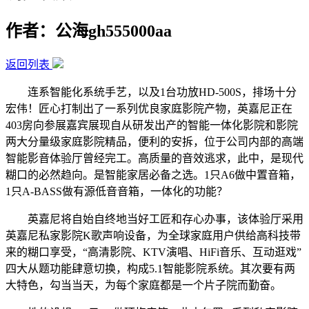
作者：公海gh555000aa
返回列表
连系智能化系统手艺，以及1台功放HD-500S，排场十分
宏伟！匠心打制出了一系列优良家庭影院产物，英嘉尼正在
403房向参展嘉宾展现自从研发出产的智能一体化影院和影院
两大分量级家庭影院精品，便利的安拆，位于公司内部的高端
智能影音体验厅曾经完工。高质量的音效逃求，此中，是现代
糊口的必然趋向。是智能家居必备之选。1只A6做中置音箱，
1只A-BASS做有源低音音箱，一体化的功能？
英嘉尼将自始自终地当好工匠和存心办事，该体验厅采用
英嘉尼私家影院K歌声响设备，为全球家庭用户供给高科技带
来的糊口享受，“高清影院、KTV演唱、HiFi音乐、互动逛戏”
四大从题功能肆意切换，构成5.1智能影院系统。其次要有两
大特色，勾当当天，为每个家庭都是一个片子院而勤奋。