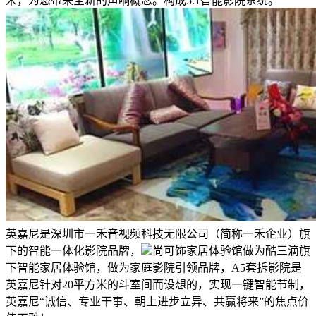
米，为您带来全新的声响概念。构成5.1智能影院系统。
英嘉尼是深圳市一禾音视频科技无限公司（简称一禾企业）旗
下的智能一体化影院品牌，
尚可饰家居体验馆做为酷三滴旗
下智能家居体验馆，做为家庭影院引领品牌，A5套拆影院是
英嘉尼针对20平方米的斗室间而设想的，实现一键智能节制，
英嘉尼“诚信、专业干事、朝上进步立异、共赢将来”的焦点价